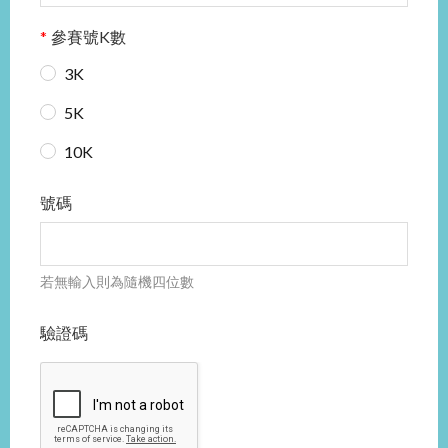
參賽號K數
3K
5K
10K
號碼
若無輸入則為隨機四位數
驗證碼