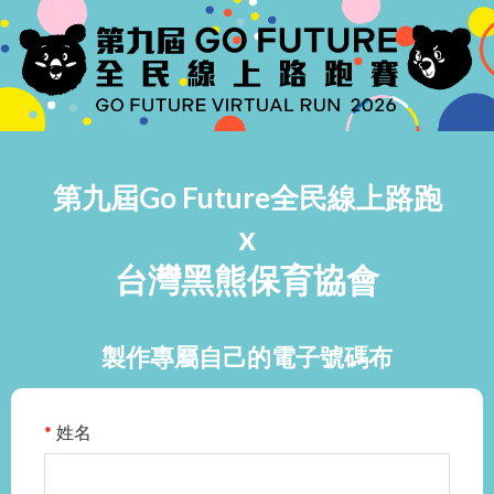
取消
第九屆Go Future全民線上路跑
確定
x
台灣黑熊保育協會
製作專屬自己的電子號碼布
姓名